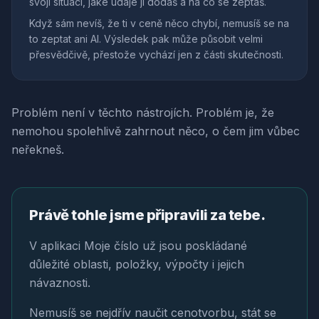
svoji situaci, jaké údaje jí dodáš a na co se zeptáš.
Když sám nevíš, že ti v ceně něco chybí, nemusíš se na
to zeptat ani AI. Výsledek pak může působit velmi
přesvědčivě, přestože vychází jen z části skutečnosti.
Problém není v těchto nástrojích. Problém je, že
nemohou spolehlivě zahrnout něco, o čem jim vůbec
neřekneš.
Právě tohle jsme připravili za tebe.
V aplikaci Moje číslo už jsou poskládané
důležité oblasti, položky, výpočty i jejich
návaznosti.
Nemusíš se nejdřív naučit cenotvorbu, stát se