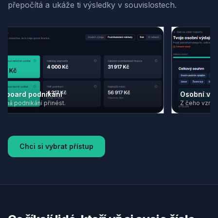
přepočítá a ukáže ti výsledky v souvislostech.
 podnikání
Osobní výdaje
ikání přinést.
Z čeho vzniká tvoje m
Chci si vybrat přístup