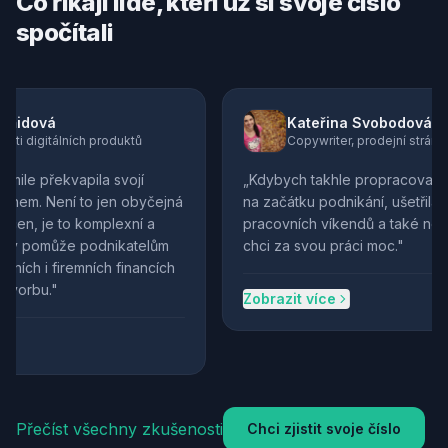
Co říkají lidé, kteří už si svoje číslo
spočítali
idová
Kateřina Svobodová
 digitálních produktů
Copywriter, prodejní stránky, e
le překvapila svojí
„
Kdybych takhle propracovaný sy
em. Není to jen obyčejná
na začátku podnikání, ušetřila byc
n, je to komplexní a
pracovních víkendů a také nepříje
ý pomůže podnikatelům
chci za svou práci moc.
"
ch i firemních financích
orbu.
"
Zobrazit více
Přečíst všechny zkušenosti
Chci zjistit svoje číslo