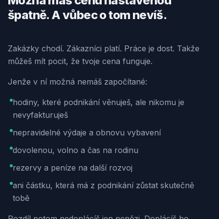
Možná máš cenu nastavenou
špatně. A vůbec o tom nevíš.
Zakázky chodí. Zákazníci platí. Práce je dost. Takže
můžeš mít pocit, že tvoje cena funguje.
Jenže v ní možná nemáš započítané:
hodiny, které podnikání věnuješ, ale nikomu je
nevyfakturuješ
nepravidelné výdaje a obnovu vybavení
dovolenou, volno a čas na rodinu
rezervy a peníze na další rozvoj
ani částku, která má z podnikání zůstat skutečně
tobě
Rozdíl potom nedoplácíš jen penězi. Doplácíš ho